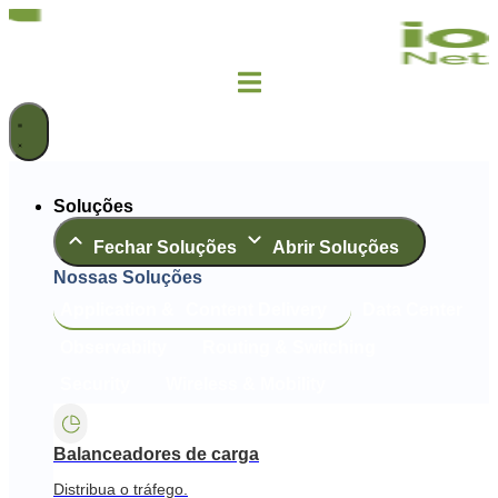
Ir
para
o
conteúdo
Soluções
Fechar Soluções
Abrir Soluções
Nossas Soluções
Application & Content Delivery
Data Center
Observabilty
Routing & Switching
Security
Wireless & Mobility
Balanceadores de carga
Distribua o tráfego.