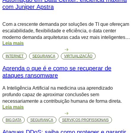
com Juniper Apstra
Com a crescente demanda por soluções de TI que ofereçam
escalabilidade, flexibilidade e eficiência, o data center
moderno demanda arquiteturas cada vez mais inteligentes e
Leia mais
automatizadas para lidar com a complexidade crescente da
infraestrutura. Nesse cenário, o Juniper Apstra se destaca
INTERNET
SEGURANÇA
VIRTUALIZAÇÃO
como uma plataforma inovadora para a automação de redes
em data centers, proporcionando uma […]
Aprenda o que é e como se recuperar de
ataques ransomware
A Inteligência Artificial na medicina usa aprendizado
profundo capaz de aproximar conclusões sem
necessariamente a contribuição humana de forma direta.
Leia mais
BIG DATA
SEGURANÇA
SERVIÇOS PROFISSIONAIS
Ataques DDoS: saiba como proteger e garantir