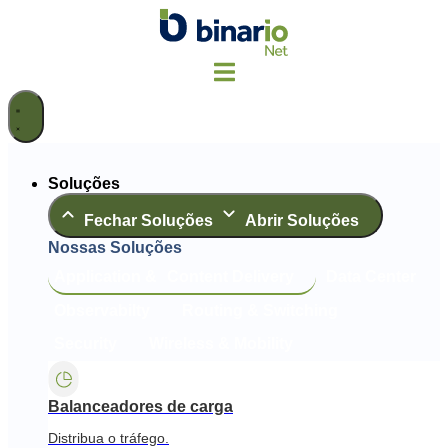
Ir
para
o
conteúdo
Soluções
Fechar Soluções
Abrir Soluções
Nossas Soluções
Application & Content Delivery
Data Center
Observabilty
Routing & Switching
Security
Wireless & Mobility
Balanceadores de carga
Distribua o tráfego.