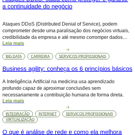
a continuidade do negócio
Ataques DDoS (Distributed Denial of Service), podem
comprometer desde uma paralisação dos negócios virtuais,
credibilidade da empresa e até mesmo corromper dados
Leia mais
importantes da companhia. Além de comprometer o seu
posicionamento no ambiente online, os danos podem ser
BIG DATA
CARREIRA
SERVIÇOS PROFISSIONAIS
irreparáveis. Alguns dos objetivos dessa invasão criminosa
incluem o sequestro de dados através de um ransomware,
Business agility: conheça os 6 princípios básicos
que […]
A Inteligência Artificial na medicina usa aprendizado
profundo capaz de aproximar conclusões sem
necessariamente a contribuição humana de forma direta.
Leia mais
INTEGRAÇÃO
INTERNET
SERVIÇOS PROFISSIONAIS
VIRTUALIZAÇÃO
O que é análise de rede e como ela melhora