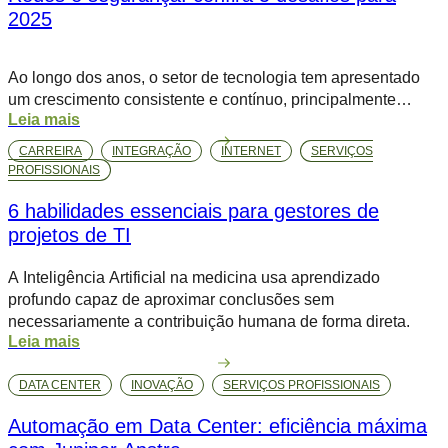
custo médio […]
2025
Ao longo dos anos, o setor de tecnologia tem apresentado
um crescimento consistente e contínuo, principalmente
Leia mais
quando se trata de redes e segurança, dois principais pilares
da infraestrutura. Estudos apontam que, até 2028, 91% dos
CARREIRA
INTEGRAÇÃO
INTERNET
SERVIÇOS
líderes da área pretendem expandir seus investimentos em
PROFISSIONAIS
TI, mais da metade projeta um aumento acima de 5%,
6 habilidades essenciais para gestores de
superando a […]
projetos de TI
A Inteligência Artificial na medicina usa aprendizado
profundo capaz de aproximar conclusões sem
necessariamente a contribuição humana de forma direta.
Leia mais
DATA CENTER
INOVAÇÃO
SERVIÇOS PROFISSIONAIS
Automação em Data Center: eficiência máxima