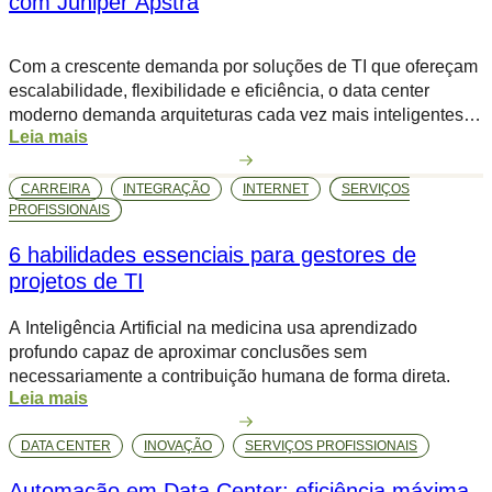
com Juniper Apstra
Com a crescente demanda por soluções de TI que ofereçam
escalabilidade, flexibilidade e eficiência, o data center
moderno demanda arquiteturas cada vez mais inteligentes e
Leia mais
automatizadas para lidar com a complexidade crescente da
infraestrutura. Nesse cenário, o Juniper Apstra se destaca
como uma plataforma inovadora para a automação de redes
CARREIRA
INTEGRAÇÃO
INTERNET
SERVIÇOS
em data centers, proporcionando uma […]
PROFISSIONAIS
6 habilidades essenciais para gestores de
projetos de TI
A Inteligência Artificial na medicina usa aprendizado
profundo capaz de aproximar conclusões sem
necessariamente a contribuição humana de forma direta.
Leia mais
DATA CENTER
INOVAÇÃO
SERVIÇOS PROFISSIONAIS
Automação em Data Center: eficiência máxima