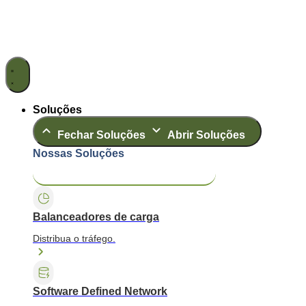
Ir
para
o
conteúdo
Soluções
Fechar Soluções
Abrir Soluções
Nossas Soluções
Application & Content Delivery
Data Center
Balanceadores de carga
Distribua o tráfego.
Software Defined Network