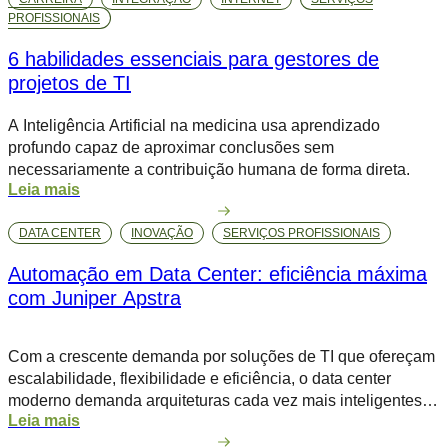
em data centers, proporcionando uma […]
PROFISSIONAIS
6 habilidades essenciais para gestores de
projetos de TI
A Inteligência Artificial na medicina usa aprendizado
profundo capaz de aproximar conclusões sem
necessariamente a contribuição humana de forma direta.
Leia mais
DATA CENTER
INOVAÇÃO
SERVIÇOS PROFISSIONAIS
Automação em Data Center: eficiência máxima
com Juniper Apstra
Com a crescente demanda por soluções de TI que ofereçam
escalabilidade, flexibilidade e eficiência, o data center
moderno demanda arquiteturas cada vez mais inteligentes e
Leia mais
automatizadas para lidar com a complexidade crescente da
infraestrutura. Nesse cenário, o Juniper Apstra se destaca