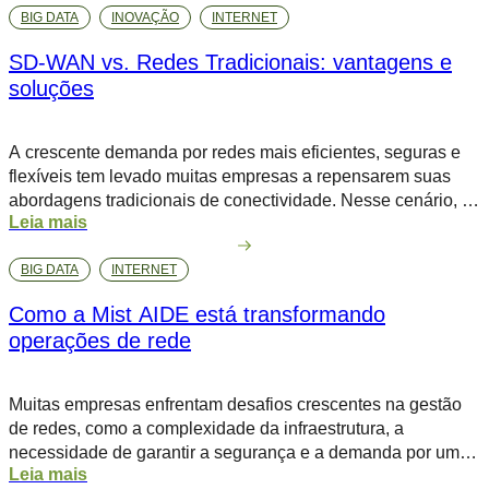
BIG DATA
INOVAÇÃO
INTERNET
como uma plataforma inovadora para a automação de redes
em data centers, proporcionando uma […]
SD-WAN vs. Redes Tradicionais: vantagens e
soluções
A crescente demanda por redes mais eficientes, seguras e
flexíveis tem levado muitas empresas a repensarem suas
abordagens tradicionais de conectividade. Nesse cenário, a
Leia mais
SD-WAN (Software-Defined Wide Area Network) surge como
uma solução inovadora e estratégica. Diferente das redes
BIG DATA
INTERNET
tradicionais, que dependem de hardware específico e
configurações manuais, a SD-WAN se destaca pela sua
Como a Mist AIDE está transformando
flexibilidade, […]
operações de rede
Muitas empresas enfrentam desafios crescentes na gestão
de redes, como a complexidade da infraestrutura, a
necessidade de garantir a segurança e a demanda por uma
Leia mais
experiência do usuário superior. Problemas como downtime