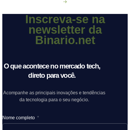
posicionamento no ambiente online, os danos podem ser
irreparáveis. Alguns dos objetivos dessa invasão criminosa
incluem o sequestro de dados através de um ransomware,
Inscreva-se na
que […]
newsletter da
Binario.net
O que acontece no mercado tech,
direto para você.
Acompanhe as principais inovações e tendências
da tecnologia para o seu negócio.
Nome completo
*