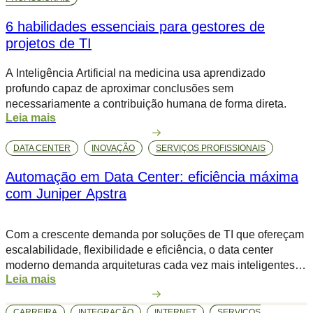
TI, mais da metade projeta um aumento acima de 5%,
6 habilidades essenciais para gestores de
superando a […]
projetos de TI
A Inteligência Artificial na medicina usa aprendizado
profundo capaz de aproximar conclusões sem
necessariamente a contribuição humana de forma direta.
Leia mais
DATA CENTER
INOVAÇÃO
SERVIÇOS PROFISSIONAIS
Automação em Data Center: eficiência máxima
com Juniper Apstra
Com a crescente demanda por soluções de TI que ofereçam
escalabilidade, flexibilidade e eficiência, o data center
moderno demanda arquiteturas cada vez mais inteligentes e
Leia mais
automatizadas para lidar com a complexidade crescente da
infraestrutura. Nesse cenário, o Juniper Apstra se destaca
como uma plataforma inovadora para a automação de redes
CARREIRA
INTEGRAÇÃO
INTERNET
SERVIÇOS