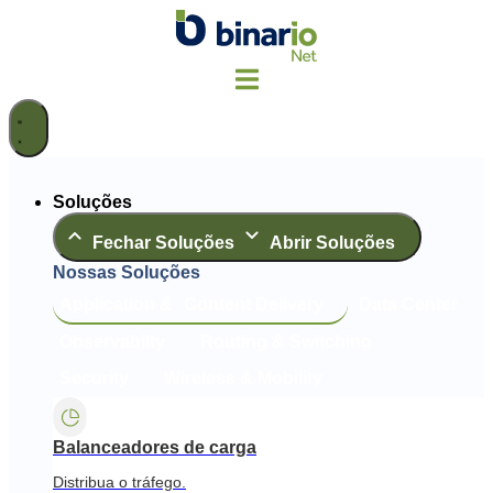
Ir
para
o
conteúdo
Soluções
Fechar Soluções
Abrir Soluções
Nossas Soluções
Application & Content Delivery
Data Center
Observabilty
Routing & Switching
Security
Wireless & Mobility
Balanceadores de carga
Distribua o tráfego.