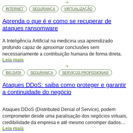
inesperado, lentidão e dificuldades de monitoramento
INTERNET
SEGURANÇA
VIRTUALIZAÇÃO
consomem tempo e recursos valiosos das equipes de TI.
Para lidar com essas questões de forma eficaz, […]
Aprenda o que é e como se recuperar de
ataques ransomware
A Inteligência Artificial na medicina usa aprendizado
profundo capaz de aproximar conclusões sem
necessariamente a contribuição humana de forma direta.
Leia mais
BIG DATA
SEGURANÇA
SERVIÇOS PROFISSIONAIS
Ataques DDoS: saiba como proteger e garantir
a continuidade do negócio
Ataques DDoS (Distributed Denial of Service), podem
comprometer desde uma paralisação dos negócios virtuais,
credibilidade da empresa e até mesmo corromper dados
Leia mais
importantes da companhia. Além de comprometer o seu