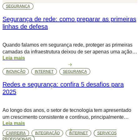
SEGURANÇA
Segurança de rede: como preparar as primeiras
linhas de defesa
Quando falamos em segurança rede, proteger as primeiras
camadas da infraestrutura deixou de ser apenas uma ação
Leia mais
preventiva, é uma exigência para a continuidade dos
negócios. A crescente complexidade das ameaças e o
INOVAÇÃO
INTERNET
SEGURANÇA
volume de ataques cibernéticos revelam um alerta claro para
quem lidera a TI. De acordo com relatório da IBM (2023), o
Redes e segurança: confira 5 desafios para
custo médio […]
2025
Ao longo dos anos, o setor de tecnologia tem apresentado
um crescimento consistente e contínuo, principalmente
Leia mais
quando se trata de redes e segurança, dois principais pilares
da infraestrutura. Estudos apontam que, até 2028, 91% dos
CARREIRA
INTEGRAÇÃO
INTERNET
SERVIÇOS
líderes da área pretendem expandir seus investimentos em
PROFISSIONAIS